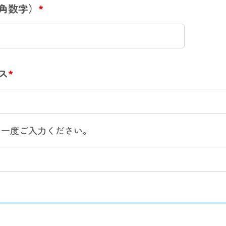
角数字）
*
ス
*
う一度ご入力ください。