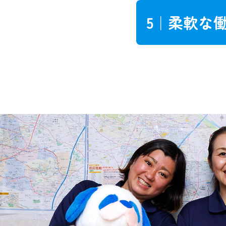
5｜
柔軟な